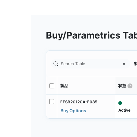
Buy/Parametrics Ta
製
製品
状態
FFSB20120A-F085
Active
Buy Options