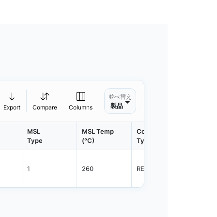
並べ替え
製品
Export
Compare
Columns
MSL
MSL Temp
Container
Contain
Type
(°C)
Type
Qty.
1
260
REEL
800