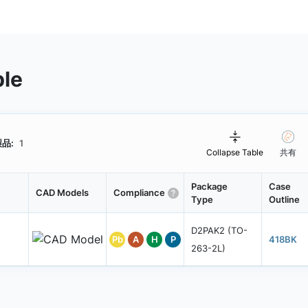
ble
品:
1
Collapse Table
共有
Package
Case
CAD Models
Compliance
Type
Outline
D2PAK2 (TO-
Pb
A
H
P
418BK
263-2L)