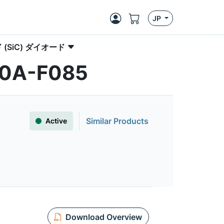
JP
(SiC) ダイオード
120A-F085
Similar Products
Active
Download Overview