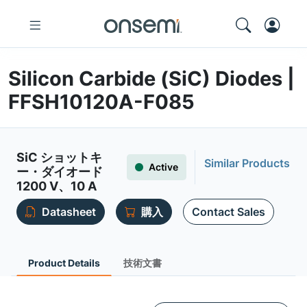
Silicon Carbide (SiC) Diodes |
FFSH10120A-F085
SiC ショットキ
Similar Products
Active
ー・ダイオード
1200 V、10 A
Datasheet
購入
Contact Sales
Product Details
技術文書