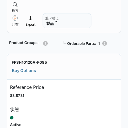
検索
並べ替え
製品
共有
Export
Product Groups:
┗
Orderable Parts:
1
FFSH10120A-F085
Buy Options
Reference Price
$3.8731
状態
Active