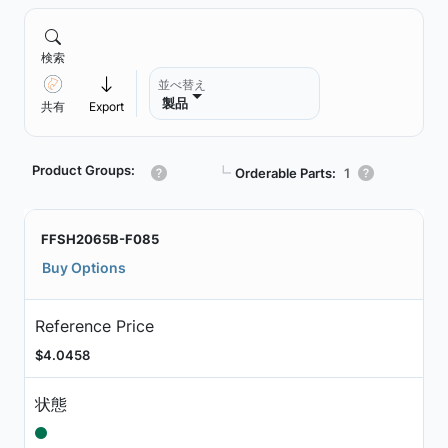
検索
並べ替え
製品
共有
Export
Product Groups:
┗
Orderable Parts:
1
FFSH2065B-F085
Buy Options
Reference Price
$4.0458
状態