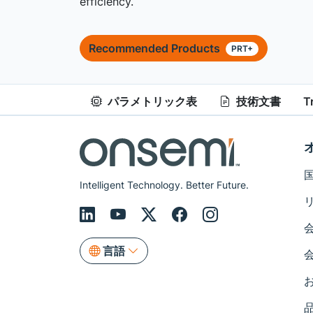
efficiency.
Recommended Products
PRT+
パラメトリック表
技術文書
T
Intelligent Technology. Better Future.
言語