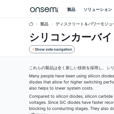
製品
ソリューション
製品
ディスクリート＆パワーモジュ
シリコンカーバイド 
Show side navigation
これらの製品は全く新しい技術を採用し、シ
Many people have been using silicon diodes i
diodes that allow for higher switching perf
also helps to lower system costs.
Compared to silicon diodes, silicon carbide
voltages. Since SiC diodes have faster recove
blocking to conducting stages. They also do