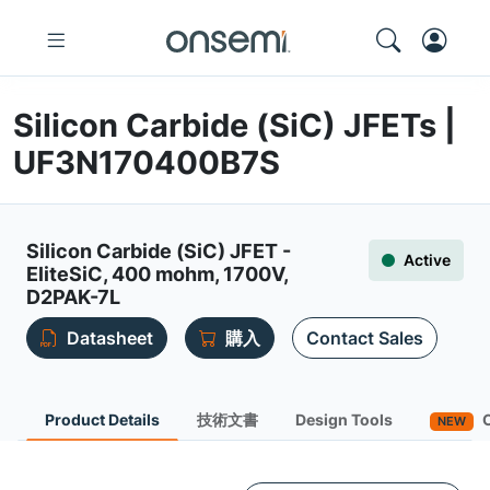
Silicon Carbide (SiC) JFETs |
UF3N170400B7S
Silicon Carbide (SiC) JFET -
Active
EliteSiC, 400 mohm, 1700V,
D2PAK-7L
Datasheet
購入
Contact Sales
Product Details
技術文書
Design Tools
C
NEW