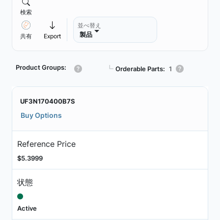
検索
並べ替え
製品
共有
Export
Product Groups:
┗
Orderable Parts:
1
UF3N170400B7S
Buy Options
Reference Price
$5.3999
状態
Active