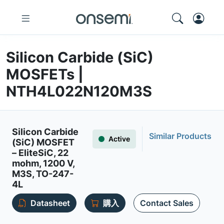
Silicon Carbide (SiC)
MOSFETs |
NTH4L022N120M3S
Silicon Carbide
Similar Products
Active
(SiC) MOSFET
– EliteSiC, 22
mohm, 1200 V,
M3S, TO-247-
4L
Datasheet
購入
Contact Sales