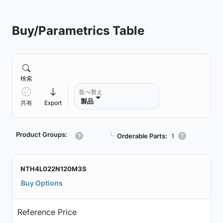
Buy/Parametrics Table
検索
並べ替え
製品
共有
Export
Product Groups:
┗
Orderable Parts:
1
NTH4L022N120M3S
Buy Options
Reference Price