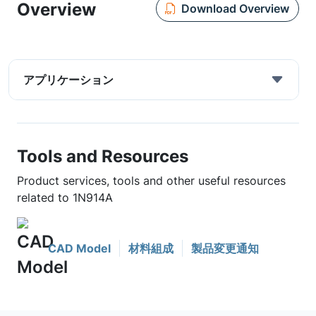
Overview
Download Overview
アプリケーション
Tools and Resources
Product services, tools and other useful resources
related to 1N914A
CAD Model
材料組成
製品変更通知