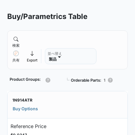
Buy/Parametrics Table
検索
並べ替え
製品
共有
Export
Product Groups:
┗
Orderable Parts:
1
1N914ATR
Buy Options
Reference Price
$0.0347