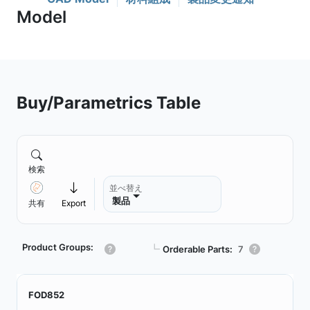
Buy/Parametrics Table
検索
並べ替え
製品
共有
Export
Product Groups:
┗
Orderable Parts:
7
FOD852