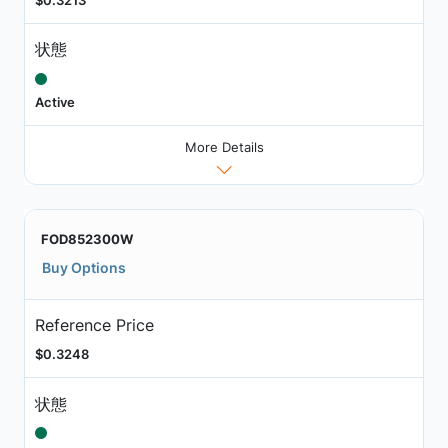
状態
Active
More Details
FOD852300W
Buy Options
Reference Price
$0.3248
状態