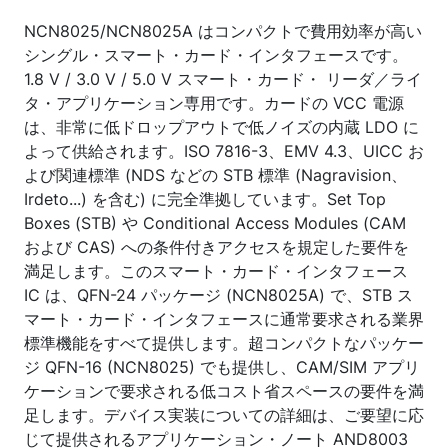
NCN8025/NCN8025A はコンパクトで費用効率が高い
シングル・スマート・カード・インタフェースです。
1.8 V / 3.0 V / 5.0 V スマート・カード・ リーダ／ライ
タ・アプリケーション専用です。カードの VCC 電源
は、非常に低ドロップアウトで低ノイズの内蔵 LDO に
よって供給されます。ISO 7816-3、EMV 4.3、UICC お
よび関連標準 (NDS などの STB 標準 (Nagravision、
Irdeto...) を含む) に完全準拠しています。Set Top
Boxes (STB) や Conditional Access Modules (CAM
および CAS) への条件付きアクセスを規定した要件を
満足します。このスマート・カード・インタフェース
IC は、QFN-24 パッケージ (NCN8025A) で、STB ス
マート・カード・インタフェースに通常要求される業界
標準機能をすべて提供します。超コンパクトなパッケー
ジ QFN-16 (NCN8025) でも提供し、CAM/SIM アプリ
ケーションで要求される低コスト省スペースの要件を満
足します。デバイス実装についての詳細は、ご要望に応
じて提供されるアプリケーション・ノート AND8003