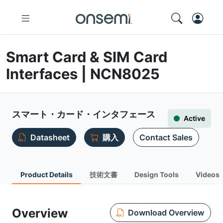
Smart Card & SIM Card
Interfaces | NCN8025
スマート・カード・インタフェース
Active
Datasheet
購入
Contact Sales
Product Details
技術文書
Design Tools
Videos
Overview
Download Overview