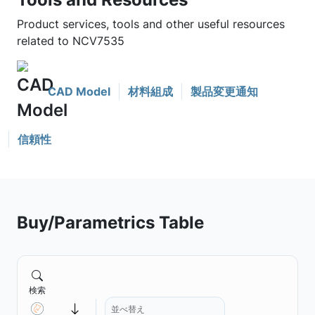
Product services, tools and other useful resources
related to NCV7535
CAD Model
材料組成
製品変更通知
信頼性
Buy/Parametrics Table
検索
並べ替え