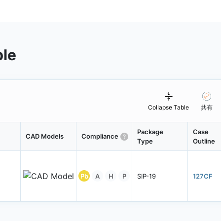
ble
Collapse Table
共有
Package
Case
CAD Models
Compliance
Type
Outline
Pb
A
H
P
SIP-19
127CF