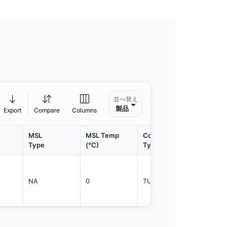
並べ替え
製品
Export
Compare
Columns
MSL
MSL Temp
Container
Contain
Type
(°C)
Type
Qty.
NA
0
TUBE
15