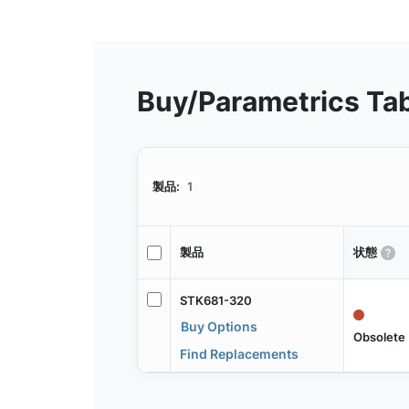
Buy/Parametrics Ta
製品:
1
製品
状態
STK681-320
Buy Options
Obsolete
Find Replacements