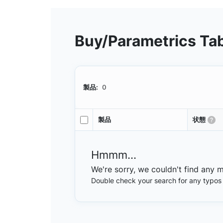
Buy/Parametrics Ta
製品:
0
製品
状態
Hmmm...
We're sorry, we couldn't find any 
Double check your search for any typos or