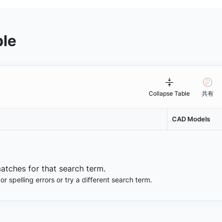
ble
Collapse Table
共有
CAD Models
matches for that search term.
 spelling errors or try a different search term.