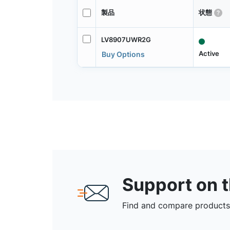
製品
状態
LV8907UWR2G
Active
Buy Options
Support on 
Find and compare products,