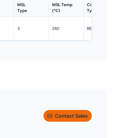
MSL
MSL Temp
Container
Contain
Type
(°C)
Type
Qty.
3
260
REEL
2500
Contact Sales