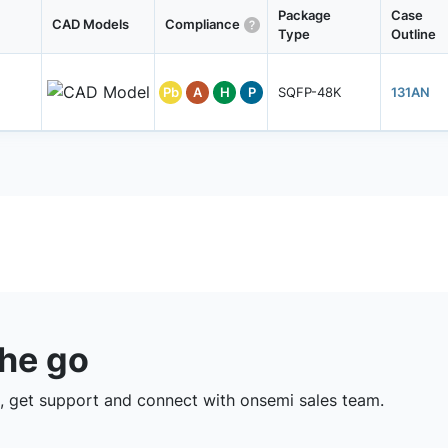
Package
Case
CAD Models
Compliance
Type
Outline
Pb
A
H
P
SQFP-48K
131AN
the go
 get support and connect with onsemi sales team.