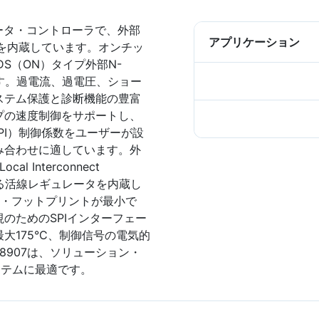
モータ・コントローラで、外部
アプリケーション
バを内蔵しています。オンチッ
S（ON）タイプ外部N-
ます。過電流、過電圧、ショー
ステム保護と診断機能の豊富
プの速度制御をサポートし、
PI）制御係数をユーザーが設
み合わせに適しています。外
 Interconnect
する活線レギュレータを内蔵し
ン・フットプリントが最小で
のためのSPIインターフェー
大175°C、制御信号の電気的
V8907は、ソリューション・
ステムに最適です。