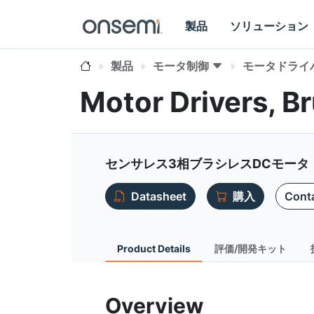
製品
ソリューション
製品
モータ制御
モータドライ
Motor Drivers, 
センサレス3相ブラシレスDCモー
Datasheet
購入
Conta
Product Details
評価/開発キット
Overview