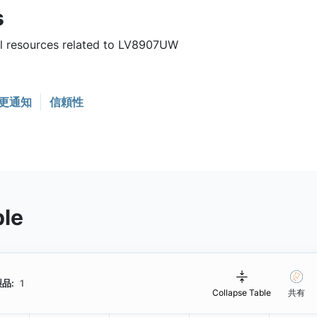
s
ful resources related to LV8907UW
更通知
信頼性
ble
品:
1
Collapse Table
共有