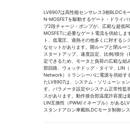
LV8907は高性能センサレス3相BLDC
N-MOSFETを駆動するゲート・ドライ
プ2段チャージ・ポンプが、広範な超低RD
MOSFETに必要なゲート電流を供給し
ト、低電圧、過熱その他多くに対するシ
なセットがあります。開ループと閉ルー
スタートアップ、速度設定、比例/積分（
定できるため、モータと負荷の広範な組
部回路、ウォッチドッグ・タイマ、LIN（Local
Network）トランシーバに電源を供給
たLV8907は、システム・ソリューショ
す。パラメータ設定やシステム正常性監視
スがあります。動作接合部温度許容度は最
LIN互換性（PWM/イネーブル）があるL
スタンドアロン車載BLDCモータ制御シ