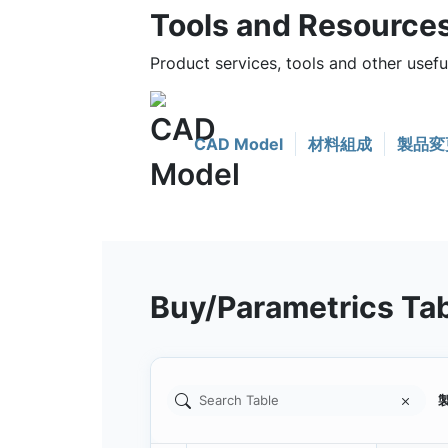
Tools and Resource
Product services, tools and other use
CAD Model
材料組成
製品変
Buy/Parametrics Ta
製