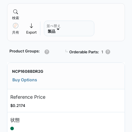
検索
並べ替え
製品
共有
Export
Product Groups:
┗
Orderable Parts:
1
NCP1608BDR2G
Buy Options
Reference Price
$0.2174
状態