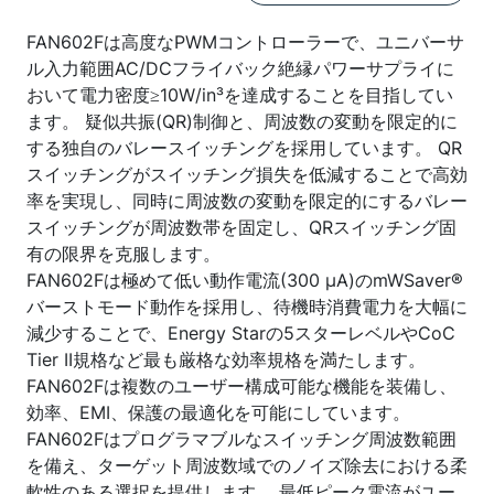
FAN602Fは高度なPWMコントローラーで、ユニバーサ
ル入力範囲AC/DCフライバック絶縁パワーサプライに
おいて電力密度≥10W/in³を達成することを目指してい
ます。 疑似共振(QR)制御と、周波数の変動を限定的に
する独自のバレースイッチングを採用しています。 QR
スイッチングがスイッチング損失を低減することで高効
率を実現し、同時に周波数の変動を限定的にするバレー
スイッチングが周波数帯を固定し、QRスイッチング固
有の限界を克服します。
FAN602Fは極めて低い動作電流(300 µA)のmWSaver®
バーストモード動作を採用し、待機時消費電力を大幅に
減少することで、Energy Starの5スターレベルやCoC
Tier II規格など最も厳格な効率規格を満たします。
FAN602Fは複数のユーザー構成可能な機能を装備し、
効率、EMI、保護の最適化を可能にしています。
FAN602Fはプログラマブルなスイッチング周波数範囲
を備え、ターゲット周波数域でのノイズ除去における柔
軟性のある選択を提供します。 最低ピーク電流がユー