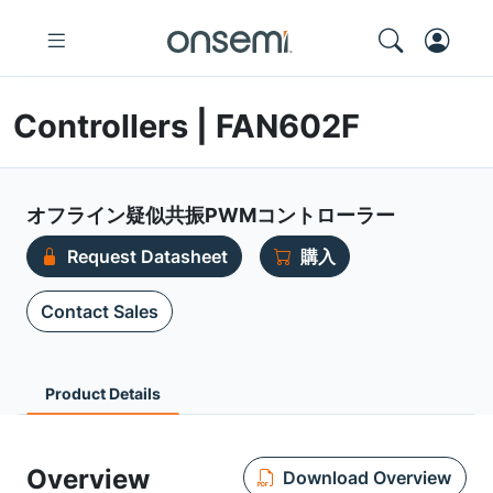
Controllers | FAN602F
オフライン疑似共振PWMコントローラー
Request Datasheet
購入
Contact Sales
Product Details
Overview
Download Overview