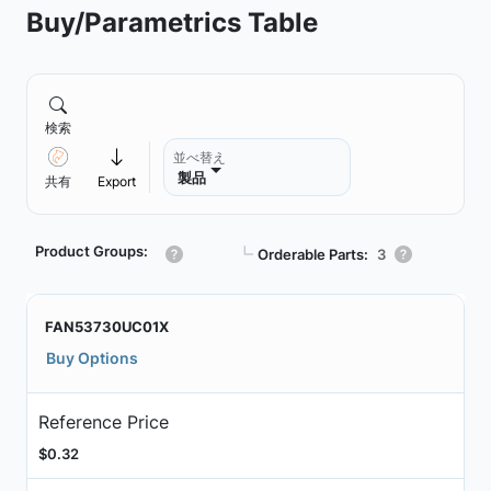
Buy/Parametrics Table
検索
並べ替え
製品
共有
Export
Product Groups:
┗
Orderable Parts:
3
FAN53730UC01X
Buy Options
Reference Price
$0.32