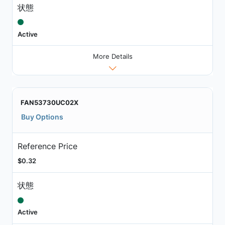
状態
Active
More Details
FAN53730UC02X
Buy Options
Reference Price
$0.32
状態
Active