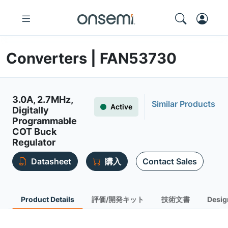
Converters | FAN53730
3.0A, 2.7MHz,
Similar Products
Active
Digitally
Programmable
COT Buck
Regulator
Datasheet
購入
Contact Sales
Product Details
評価/開発キット
技術文書
Desig