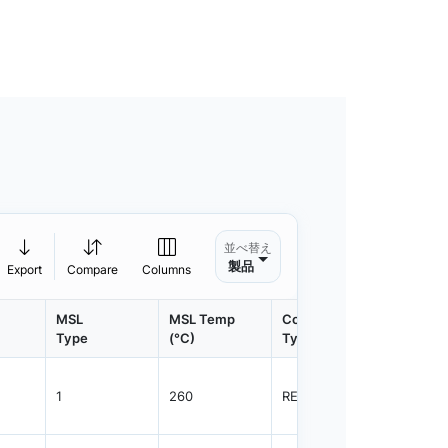
並べ替え
製品
Export
Compare
Columns
MSL
MSL Temp
Container
Contain
Type
(°C)
Type
Qty.
1
260
REEL
3000