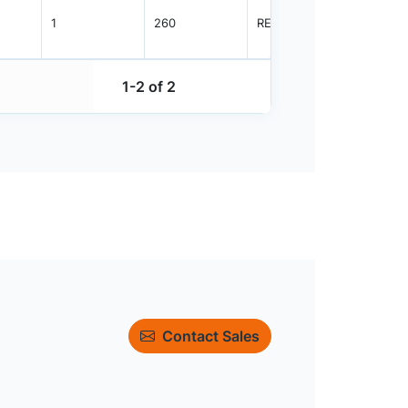
1
260
REEL
3000
1-2 of 2
Contact Sales