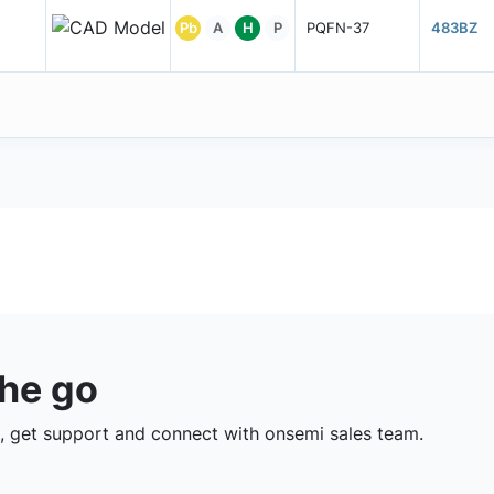
Pb
A
H
P
PQFN-37
483BZ
the go
 get support and connect with onsemi sales team.