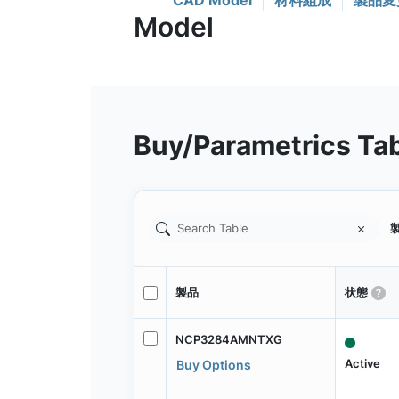
CAD Model
材料組成
製品変
Buy/Parametrics Ta
製
製品
状態
NCP3284AMNTXG
Active
Buy Options