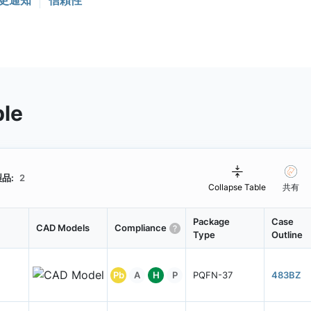
更通知
信頼性
ble
品:
2
Collapse Table
共有
Package
Case
CAD Models
Compliance
Type
Outline
Pb
A
H
P
PQFN-37
483BZ