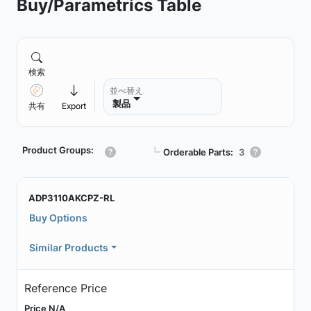
Buy/Parametrics Table
検索
並べ替え
製品
共有
Export
Product Groups:
┗
Orderable Parts:
3
ADP3110AKCPZ-RL
Buy Options
Similar Products
Reference Price
Price N/A