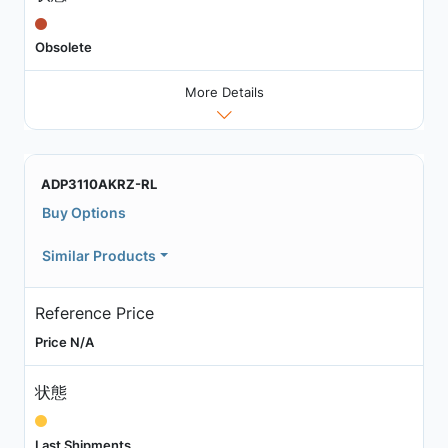
Obsolete
More Details
ADP3110AKRZ-RL
Buy Options
Similar Products
Reference Price
Price N/A
状態
Last Shipments