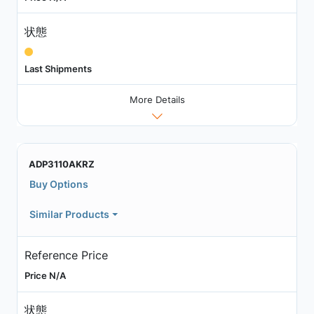
状態
Last Shipments
More Details
ADP3110AKRZ
Buy Options
Similar Products
Reference Price
Price N/A
状態