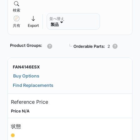
検索
並べ替え
製品
共有
Export
Product Groups:
┗
Orderable Parts:
2
FAN4146ESX
Buy Options
Find Replacements
Reference Price
Price N/A
状態