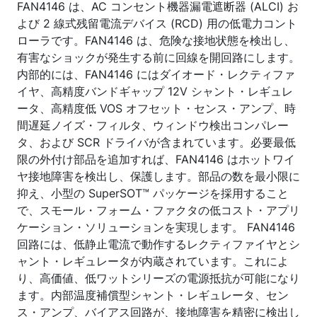
FAN4146 は、AC コンセント機器漏電遮断器 (ALCI) お
よび 2 線式残留電流デバイス (RCD) 用の低電力コント
ローラです。FAN4146 は、危険な接地状態を検出し、
有害なショックが発生する前に回線を開回路にします。
内部的には、FAN4146 にはダイオード・レクティファ
イヤ、高精度バンドギャップ 12V シャント・レギュレ
ータ、高精度低 VOS オフセット・センス・アンプ、時
間遅延ノイズ・フィルタ、ウィンドウ検出コンパレー
タ、および SCR ドライバが含まれています。必要最低
限の外付け部品を追加すれば、FAN4146 はホットワイ
ヤ接地障害を検出し、保護します。部品の数を最小限に
抑え、小型の SuperSOT™ パッケージを採用すること
で、スモール・フォーム・ファクタの低コスト・アプリ
ケーション・ソリューションを実現します。 FAN4146
回路には、低静止電流で動作するレクティファイヤとシ
ャント・レギュレータが内蔵されています。これによ
り、高価値、低ワットシリーズの電源抵抗が可能になり
ます。内部温度補償型シャント・レギュレータ、セン
ス・アンプ、バイアス回路が、接地障害を精密に検出し