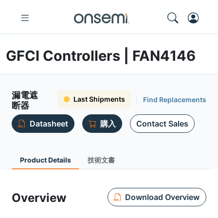
GFCI Controllers | FAN4146
漏電遮
Last Shipments
Find Replacements
断器
Datasheet
購入
Contact Sales
Product Details
技術文書
Overview
Download Overview