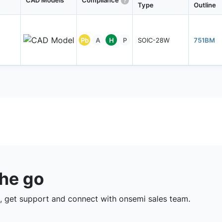
CAD Models
Compliance
Type
Outline
Pb
A
H
P
SOIC-28W
751BM
the go
 get support and connect with onsemi sales team.