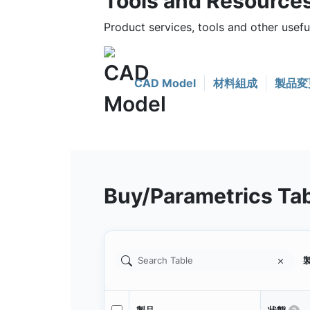
Tools and Resource
Product services, tools and other usef
CAD Model
材料組成
製品変
Buy/Parametrics Ta
製