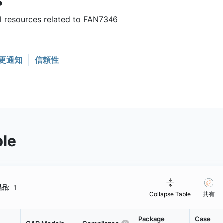
s
ul resources related to FAN7346
更通知
信頼性
ble
品:
1
Collapse Table
共有
Package
Case