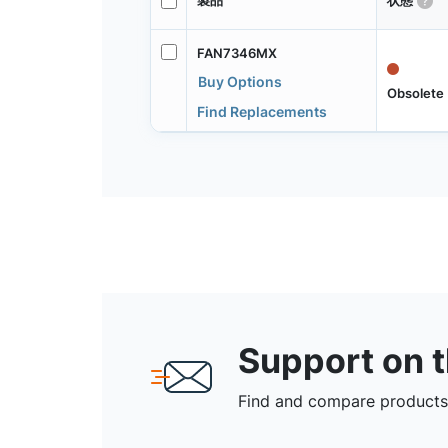
製品
状態
FAN7346MX
Buy Options
Obsolete
Find Replacements
Support on 
Find and compare products,