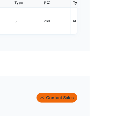
Type
(°C)
Type
Qty.
3
260
REEL
1000
Contact Sales