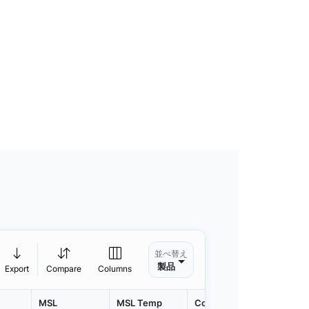
並べ替え
製品
Export
Compare
Columns
MSL
MSL Temp
Container
Contain