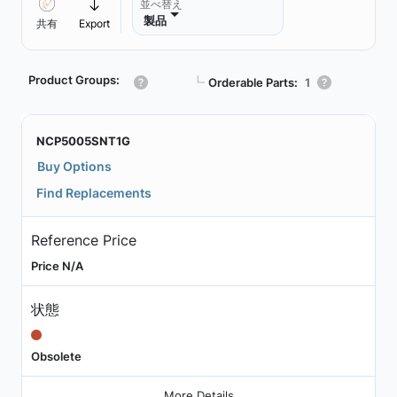
並べ替え
製品
共有
Export
Product Groups:
┗
Orderable Parts:
1
NCP5005SNT1G
Buy Options
Find Replacements
Reference Price
Price N/A
状態
Obsolete
More Details