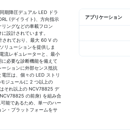
同期降圧デュアル LED ドラ
アプリケーション
RL (デイライト)、方向指示
ナリングなどの車載フロン
けに設計されています。
計されており、最大 60 V の
全なソリューションを提供しま
した電流レギュレーターと、最小
明に必要な診断機能を備えて
レーションに外部センス抵抗
圧は、個々の LED ストリ
モジュールに 2 つ以上の
それ以上の NCV78825 デ
NCV78825 の前身) を組み合
ラム可能であるため、単一のハー
ョン・プラットフォームをサ