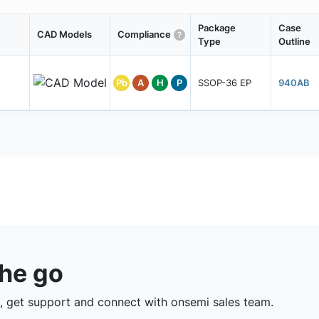
Package
Case
CAD Models
Compliance
Type
Outline
Pb
A
H
P
SSOP-36 EP
940AB
the go
 get support and connect with onsemi sales team.