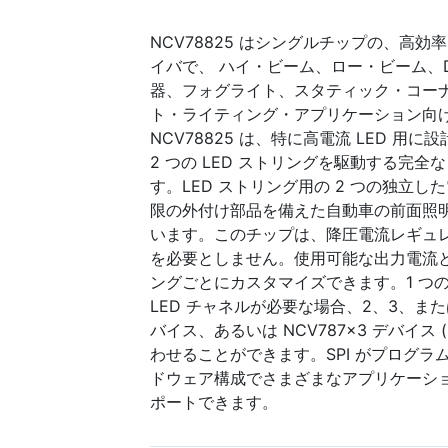
NCV78825 はシングルチップの、高効率
イバで、 ハイ・ビーム、ロー・ビーム、D
器、フォグライト、スタティック・コー
ト・ライティング・アプリケーション向
NCV78825 は、特に高電流 LED 用に設
2 つの LED ストリングを駆動する完
す。LED ストリング用の 2 つの独立
限の外付け部品を備えた自動車の前面照
います。このチップは、降圧電流レギュ
を必要としません。使用可能な出力電流と電
ングごとにカスタマイズできます。1 つの
LED チャネルが必要な場合、2、3、または
バイス、あるいは NCV787x3 デバイス (
わせることができます。SPI がプログ
ドウェア構成でさまざまなアプリケーシ
ポートできます。