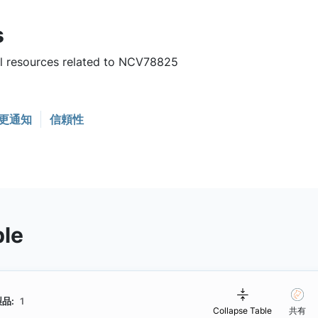
s
ful resources related to NCV78825
更通知
信頼性
ble
品:
1
Collapse Table
共有