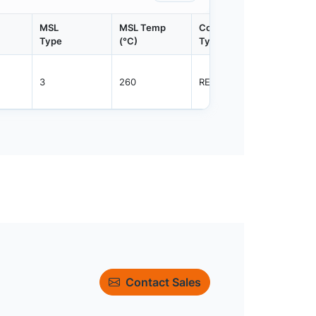
MSL
MSL Temp
Container
Contain
Type
(°C)
Type
Qty.
3
260
REEL
1500
Contact Sales