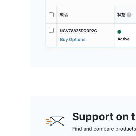
製品
状態
NCV78825DQ0R2G
Active
Buy Options
Support on 
Find and compare products,