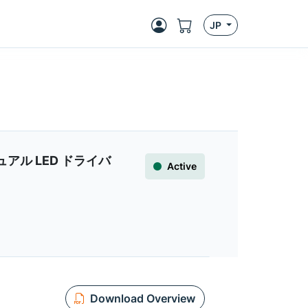
JP
ル LED ドライバ
Active
Download Overview