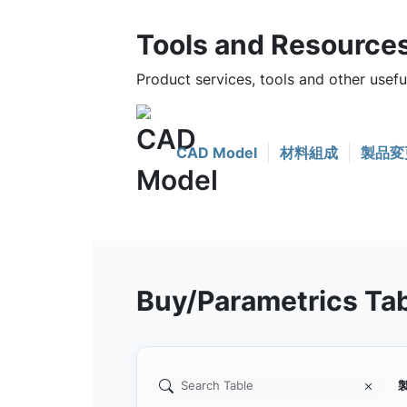
Tools and Resource
Product services, tools and other use
CAD Model
材料組成
製品変
Buy/Parametrics Ta
製