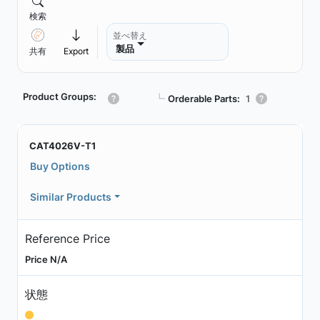
検索
並べ替え
製品
共有
Export
Product Groups:
┗
Orderable Parts:
1
CAT4026V-T1
Buy Options
Similar Products
Reference Price
Price N/A
状態