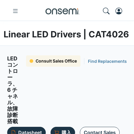
Linear LED Drivers | CAT4026
LED
Consult Sales Office
Find Replacements
コン
トロ
ー
ラ、
6 チ
ャネ
ル、
故障
診断
搭載
Datasheet
購入
Contact Sales