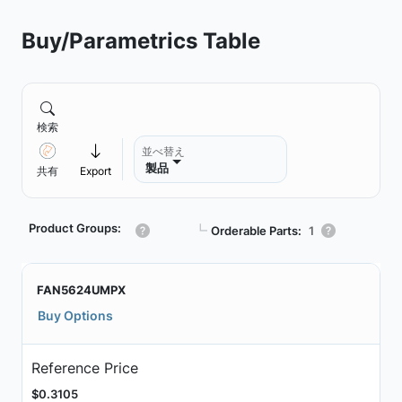
Buy/Parametrics Table
検索
並べ替え
製品
共有
Export
Product Groups:
┗
Orderable Parts:
1
FAN5624UMPX
Buy Options
Reference Price
$0.3105