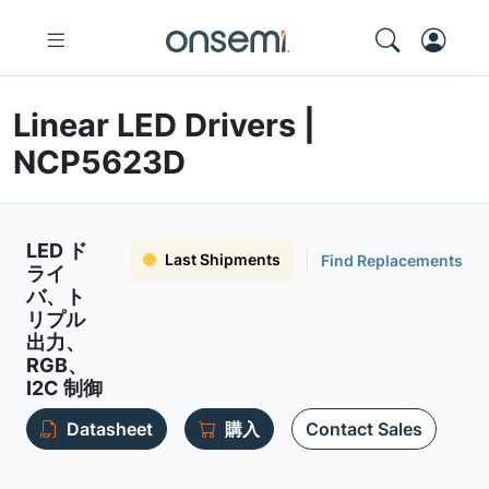
Linear LED Drivers |
NCP5623D
LED ド
Last Shipments
Find Replacements
ライ
バ、ト
リプル
出力、
RGB、
I2C 制御
Datasheet
購入
Contact Sales