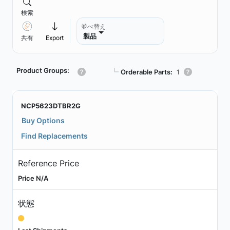
検索
並べ替え
製品
共有
Export
Product Groups:
┗
Orderable Parts:
1
NCP5623DTBR2G
Buy Options
Find Replacements
Reference Price
Price N/A
状態