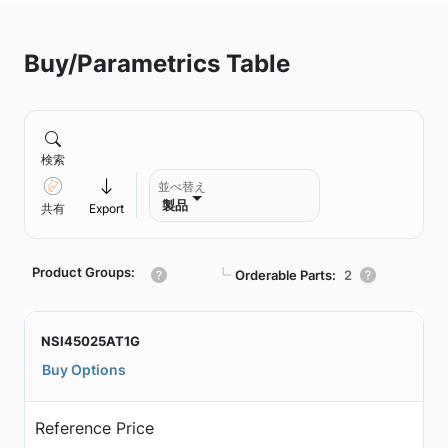
Buy/Parametrics Table
検索
並べ替え
製品
共有
Export
Product Groups:
┗
Orderable Parts:
2
NSI45025AT1G
Buy Options
Reference Price