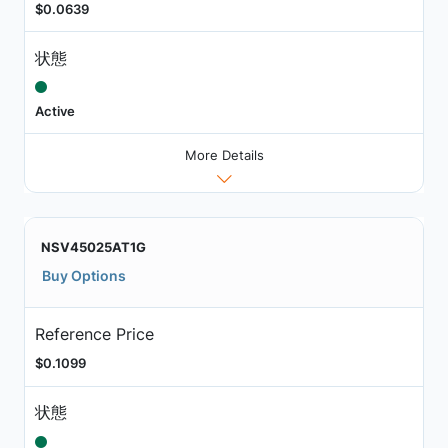
$0.0639
状態
Active
More Details
NSV45025AT1G
Buy Options
Reference Price
$0.1099
状態