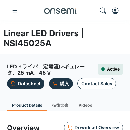
Linear LED Drivers |
NSI45025A
LEDドライバ、定電流レギュレー
Active
タ、25 mA、45 V
Datasheet
購入
Contact Sales
Product Details
技術文書
Videos
Overview
Download Overview