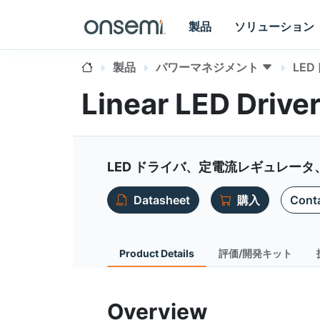
製品
ソリューション
製品
パワーマネジメント
LE
Linear LED Drive
LED ドライバ、定電流レギュレータ、3
Datasheet
購入
Conta
Product Details
評価/開発キット
Overview