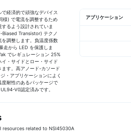
ルで経済的で頑強なデバイス
アプリケーション
 と同様) で電流を調整するため
現するよう設計されていま
sed Transistor) テクノ
流を調整します。負温度係数
走から LED を保護しま
ak でレギュレーション 25%
ハイ・サイドとロー・サイド
きます。高アノード-カソード
ージ・アプリケーションによく
温度耐性のあるパッケージで
UL94-V0認定済みです。
s
ul resources related to NSI45030A