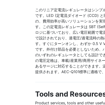
このリニア定電流レギュレータはシンプ
です。LED (定電流ダイオード (CCD)
の、費用効率が高いソリューションを実
す。この定電流レギュレータは SBT (Self-Bia
ロジに基づいており、広い電圧範囲で電
で設計されており、過電圧/過電流時の熱暴
す。すぐにターンオンし、わずか 0.5 V V
です。外付け部品を必要としないため、
のいずれのレギュレータとしても設計で
の電圧定格は、車載/産業用/商用サイネ
あるサージに対応することができます。
提供されます。AEC-Q101標準に適格で、
Tools and Resource
Product services, tools and other usef