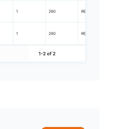
1
260
REEL
3000
1
260
REEL
3000
1-2 of 2