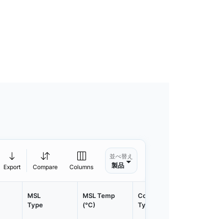
並べ替え
製品
Export
Compare
Columns
MSL
MSL Temp
Container
Contain
Type
(°C)
Type
Qty.