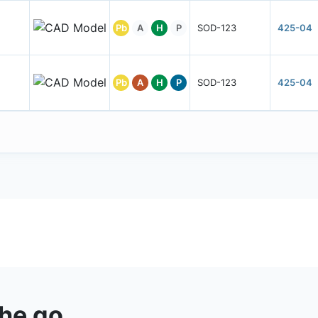
Pb
A
H
P
SOD-123
425-04
Pb
A
H
P
SOD-123
425-04
the go