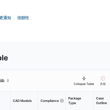
更通知
信頼性
ble
品:
2
Collapse Table
共有
Package
Case
CAD Models
Compliance
Type
Outline