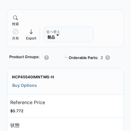
検索
並べ替え
製品
共有
Export
Product Groups:
┗
Orderable Parts:
2
NCP45540IMNTWG-H
Buy Options
Reference Price
$0.772
状態