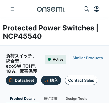
Protected Power Switches |
NCP45540
負荷スイッチ、
Similar Products
Active
統合型、
ecoSWITCH™、
18 A、障害保護
Datasheet
購入
Contact Sales
Product Details
技術文書
Design Tools