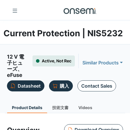
Current Protection | NIS5232
12 V 電
Active, Not Rec
子ヒュ
Similar Products
ーズ、
eFuse
Datasheet
購入
Contact Sales
Product Details
技術文書
Videos
Download Overview