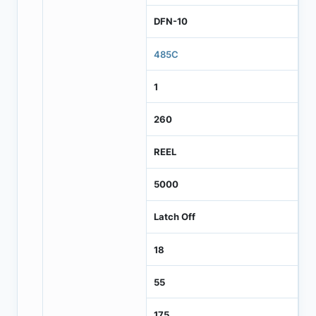
DFN-10
485C
1
260
REEL
5000
Latch Off
18
55
175