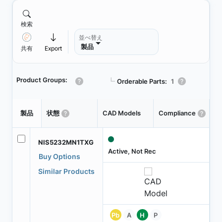
検索
並べ替え
製品
共有
Export
Product Groups:
┗
Orderable Parts:
1
Pa
製品
状態
CAD Models
Compliance
T
NIS5232MN1TXG
Active, Not Rec
Buy Options
Similar Products
Pb
A
H
P