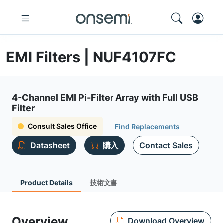
EMI Filters | NUF4107FC
4-Channel EMI Pi-Filter Array with Full USB
Filter
Consult Sales Office
Find Replacements
Datasheet
購入
Contact Sales
Product Details
技術文書
Overview
Download Overview