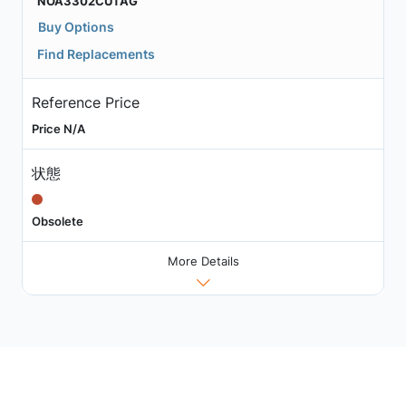
NOA3302CUTAG
Buy Options
Find Replacements
Reference Price
Price N/A
状態
Obsolete
More Details