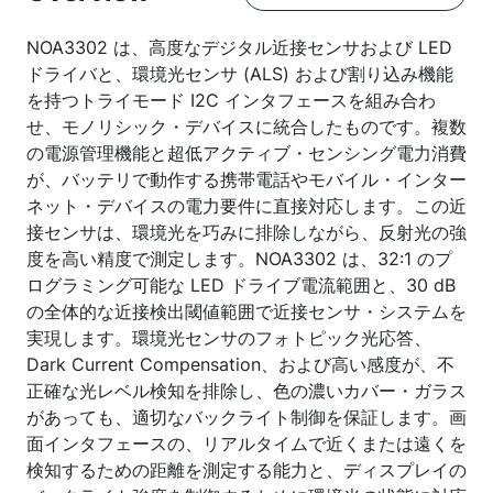
NOA3302 は、高度なデジタル近接センサおよび LED
ドライバと、環境光センサ (ALS) および割り込み機能
を持つトライモード I2C インタフェースを組み合わ
せ、モノリシック・デバイスに統合したものです。複数
の電源管理機能と超低アクティブ・センシング電力消費
が、バッテリで動作する携帯電話やモバイル・インター
ネット・デバイスの電力要件に直接対応します。この近
接センサは、環境光を巧みに排除しながら、反射光の強
度を高い精度で測定します。NOA3302 は、32:1 のプ
ログラミング可能な LED ドライブ電流範囲と、30 dB
の全体的な近接検出閾値範囲で近接センサ・システムを
実現します。環境光センサのフォトピック光応答、
Dark Current Compensation、および高い感度が、不
正確な光レベル検知を排除し、色の濃いカバー・ガラス
があっても、適切なバックライト制御を保証します。画
面インタフェースの、リアルタイムで近くまたは遠くを
検知するための距離を測定する能力と、ディスプレイの