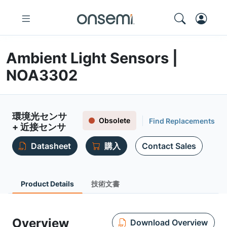
Ambient Light Sensors |
NOA3302
環境光センサ
Obsolete
Find Replacements
+ 近接センサ
Datasheet
購入
Contact Sales
Product Details
技術文書
Overview
Download Overview