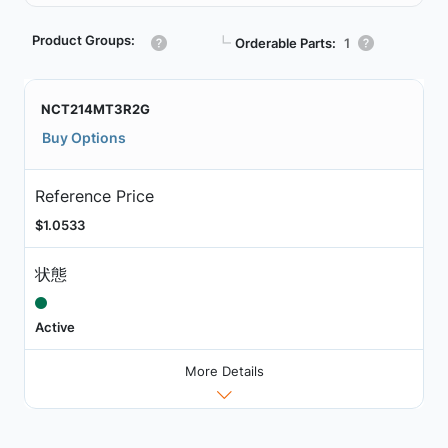
Product Groups:
┗
Orderable Parts:
1
NCT214MT3R2G
Buy Options
Reference Price
$1.0533
状態
Active
More Details