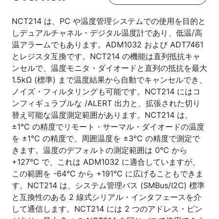
NCT214 は、PC や温度管理システムでの使用を目的と
しデュアルチャネル・デジタル温度計であり、低温/高
温アラームでもあります。ADM1032 および ADT7461
とレジスタ互換です。NCT214 の機能は直列抵抗キャ
ンセルで、温度モニタ・ダイオードと直列の抵抗を最大
1.5kΩ (標準) まで温度結果から自動でキャンセルでき、
ノイズ・フィルタリングも可能です。NCT214 にはコ
ンフィギュラブルな /ALERT 出力と、拡張された切り
替え可能な温度測定範囲があります。NCT214 は、
±1°C の精度でリモート・サーマル・ダイオードの温度
を ±1°C の精度で、周囲温度を ±3°C の精度で測定で
きます。温度のデフォルトの測定範囲は 0°C から
+127°C で、これは ADM1032 に適合していますが、
この範囲を -64°C から +191°C に広げることもできま
す。NCT214 は、システム管理バス (SMBus/I2C) 標準
と互換性のある 2 線式シリアル・インタフェースを介
して通信します。NCT214 には 2 つのアドレス・ピン