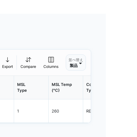
並べ替え
製品
Export
Compare
Columns
MSL
MSL Temp
Container
Contain
Type
(°C)
Type
Qty.
1
260
REEL
3000