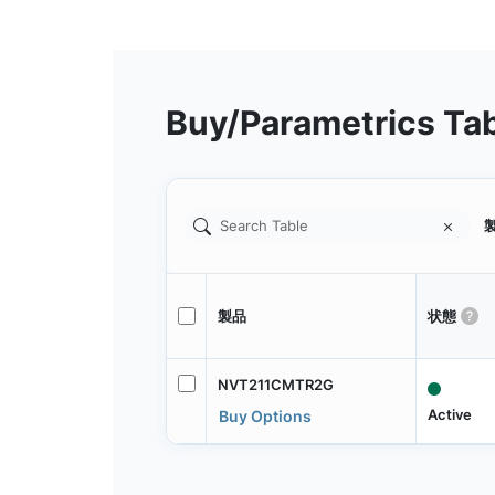
Buy/Parametrics Ta
製
製品
状態
NVT211CMTR2G
Active
Buy Options