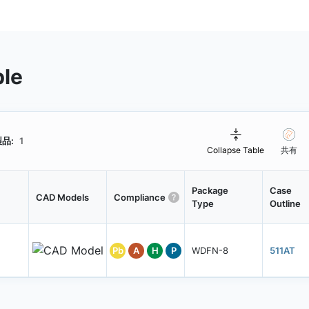
ble
品:
1
Collapse Table
共有
Package
Case
CAD Models
Compliance
Type
Outline
Pb
A
H
P
WDFN-8
511AT