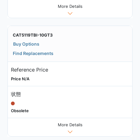
More Details
CAT5119TBI-10GT3
Buy Options
Find Replacements
Reference Price
Price N/A
状態
Obsolete
More Details