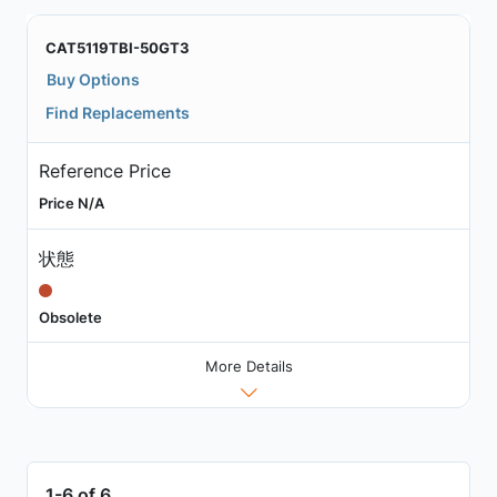
CAT5119TBI-50GT3
Buy Options
Find Replacements
Reference Price
Price N/A
状態
Obsolete
More Details
1-6 of 6