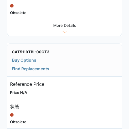
Obsolete
More Details
CAT5119TBI-00GT3
Buy Options
Find Replacements
Reference Price
Price N/A
状態
Obsolete