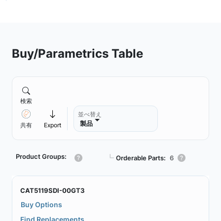
Buy/Parametrics Table
検索
並べ替え
製品
共有
Export
Product Groups:
┗
Orderable Parts:
6
CAT5119SDI-00GT3
Buy Options
Find Replacements