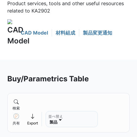
Product services, tools and other useful resources
related to KA2902
CAD Model
材料組成
製品変更通知
Buy/Parametrics Table
検索
並べ替え
製品
共有
Export