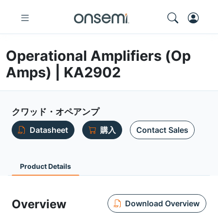
Operational Amplifiers (Op
Amps) | KA2902
クワッド・オペアンプ
Datasheet
購入
Contact Sales
Product Details
Overview
Download Overview