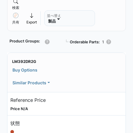
検索
並べ替え
製品
共有
Export
Product Groups:
┗
Orderable Parts:
1
LM392DR2G
Buy Options
Similar Products
Reference Price
Price N/A
状態