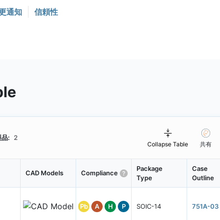
更通知
信頼性
ble
品:
2
Collapse Table
共有
Package
Case
CAD Models
Compliance
Type
Outline
Pb
A
H
P
SOIC-14
751A-03