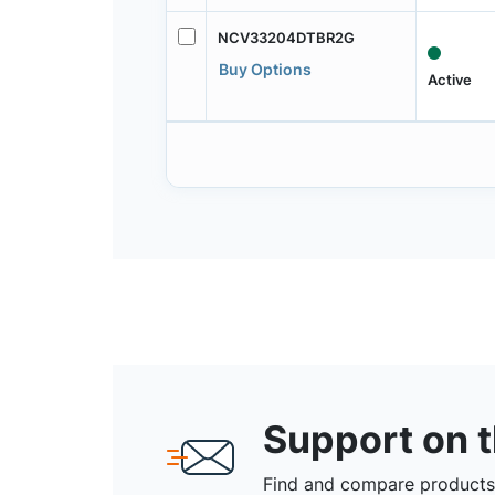
NCV33204DTBR2G
Buy Options
Active
Support on 
Find and compare products,