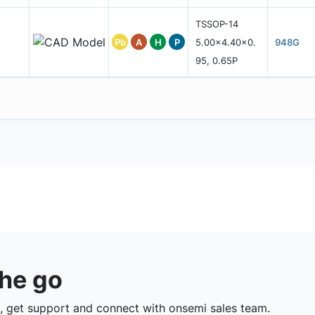
TSSOP-14
Pb
A
H
P
5.00x4.40x0.
948G
95, 0.65P
the go
 get support and connect with onsemi sales team.