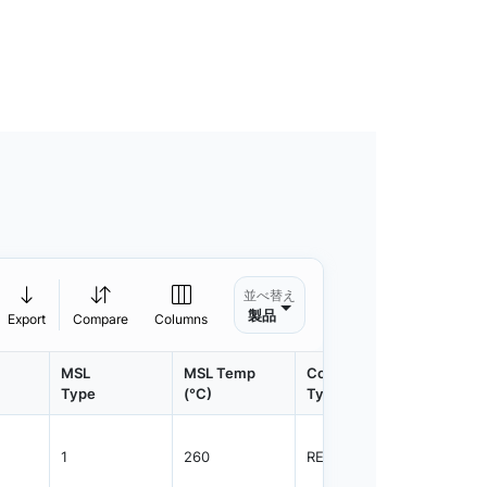
並べ替え
製品
Export
Compare
Columns
MSL
MSL Temp
Container
Contain
Type
(°C)
Type
Qty.
1
260
REEL
2500