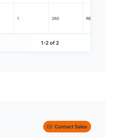
1
260
REEL
2500
1-2 of 2
Contact Sales