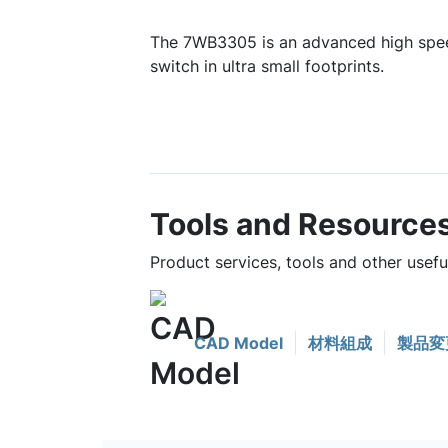
The 7WB3305 is an advanced high spe
switch in ultra small footprints.
Tools and Resource
Product services, tools and other usef
CAD Model
材料組成
製品変