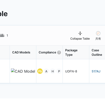
ble
品:
1
Collapse Table
共有
Package
Case
CAD Models
Compliance
Type
Outline
Pb
A
H
P
UDFN-8
517AJ