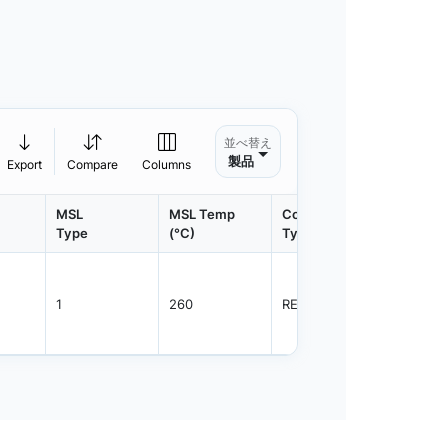
並べ替え
製品
Export
Compare
Columns
MSL
MSL Temp
Container
Contain
Type
(°C)
Type
Qty.
1
260
REEL
3000