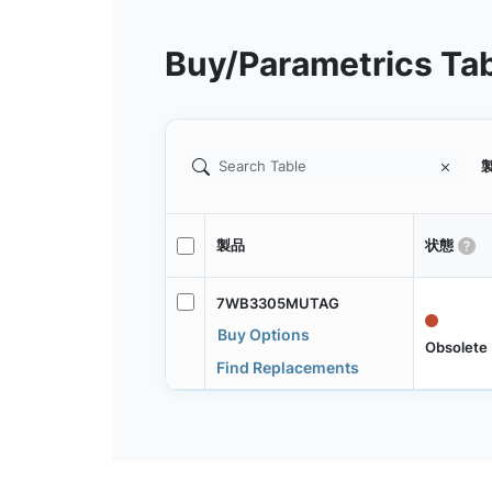
Buy/Parametrics Ta
製
製品
状態
7WB3305MUTAG
Buy Options
Obsolete
Find Replacements