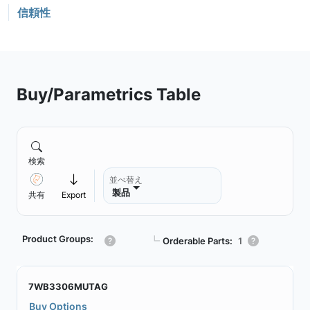
信頼性
Buy/Parametrics Table
検索
並べ替え
製品
共有
Export
Product Groups:
┗
Orderable Parts:
1
7WB3306MUTAG
Buy Options