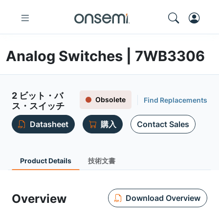
Analog Switches | 7WB3306
2 ビット・バ
Obsolete
Find Replacements
ス・スイッチ
Datasheet
購入
Contact Sales
Product Details
技術文書
Overview
Download Overview