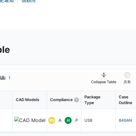
更通知
信頼性
ble
品:
1
Collapse Table
共有
Package
Case
CAD Models
Compliance
Type
Outline
Pb
A
H
P
US8
846AN