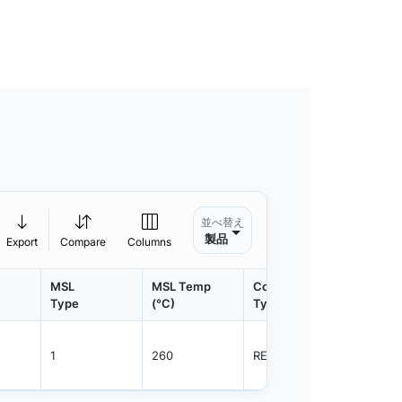
並べ替え
製品
Export
Compare
Columns
MSL
MSL Temp
Container
Contain
Type
(°C)
Type
Qty.
1
260
REEL
3000