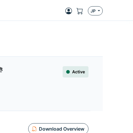
JP
き
Active
Download Overview