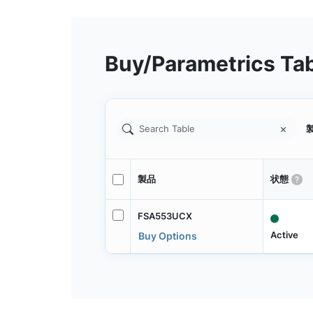
Buy/Parametrics Ta
製
製品
状態
FSA553UCX
Active
Buy Options