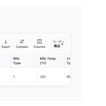
並べ替え
製品
Export
Compare
Columns
MSL
MSL Temp
Container
Contain
Type
(°C)
Type
Qty.
1
260
REEL
3000