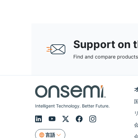
Support on 
Find and compare products,
Intelligent Technology. Better Future.
言語