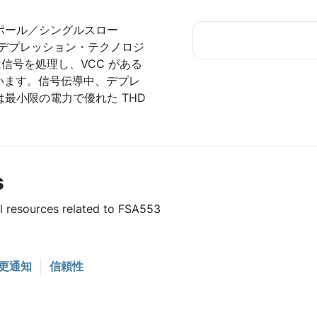
ルポール／シングルスロー
です。デプレッション・テクノロジ
は信号を処理し、VCC がある
います。信号伝導中、デプレ
は最小限の電力で優れた THD
s
ul resources related to FSA553
更通知
信頼性