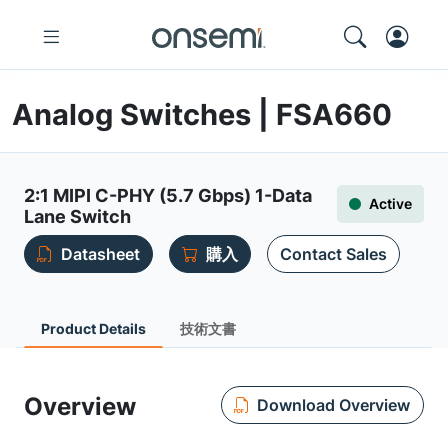
Analog Switches | FSA660
2:1 MIPI C-PHY (5.7 Gbps) 1-Data
Active
Lane Switch
Datasheet
購入
Contact Sales
Product Details
技術文書
Overview
Download Overview