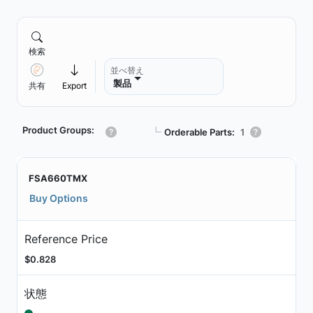
検索
並べ替え
製品
共有
Export
Product Groups:
┗
Orderable Parts:
1
FSA660TMX
Buy Options
Reference Price
$0.828
状態