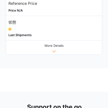
Reference Price
Price N/A
状態
Last Shipments
More Details
Support on the go