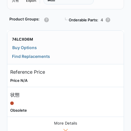
共有
Export
Product Groups:
┗
Orderable Parts:
4
74LCX06M
Buy Options
Find Replacements
Reference Price
Price N/A
状態
Obsolete
More Details