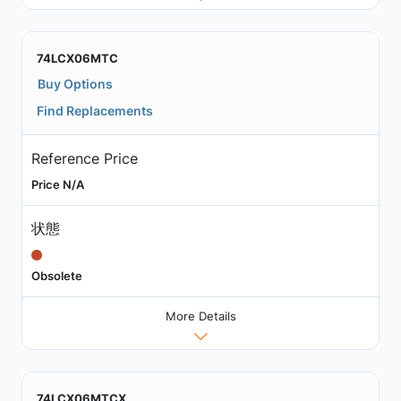
74LCX06MTC
Buy Options
Find Replacements
Reference Price
Price N/A
状態
Obsolete
More Details
74LCX06MTCX