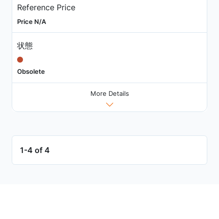
Reference Price
Price N/A
状態
Obsolete
More Details
1-4 of 4