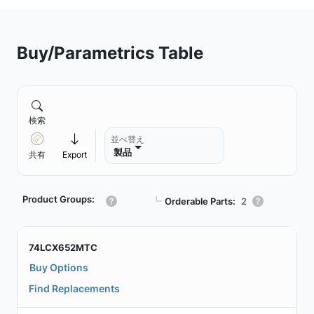
Buy/Parametrics Table
検索
並べ替え
製品
共有
Export
Product Groups:
┗
Orderable Parts:
2
74LCX652MTC
Buy Options
Find Replacements