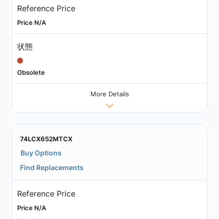
Reference Price
Price N/A
状態
Obsolete
More Details
74LCX652MTCX
Buy Options
Find Replacements
Reference Price
Price N/A