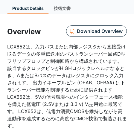
Product Details
技術文書
Overview
Download Overview
LCX652は、入力バスまたは内部レジスタから直接受け
取るデータの多重伝送用のバストランシーバー回路D型
フリップフロップと制御回路から構成されています。
該当するクロックピンがHIGHロジックレベルになると
き、AまたはBバスのデータはレジスタにクロック入力
されます。 出力イネーブルピン (OEAB、OEBA#) はト
ランシーバー機能を制御するために提供されます。
LCX652は、5Vの信号環境へのインターフェース機能
を備えた低電圧 (2.5Vまたは 3.3 v) V
用途に最適で
CC
す。 LCX652は、低電力消費CMOSを維持しながら高
速動作を達成するために高度なCMOS技術で製造されま
す。