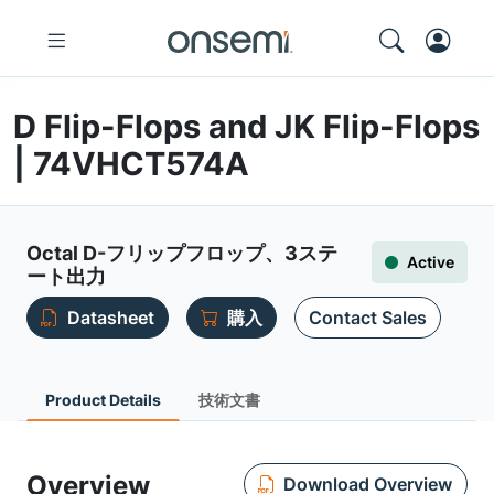
D Flip-Flops and JK Flip-Flops
| 74VHCT574A
Octal D-フリップフロップ、3ステ
Active
ート出力
Datasheet
購入
Contact Sales
Product Details
技術文書
Overview
Download Overview