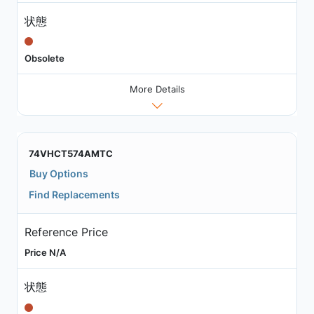
状態
Obsolete
More Details
74VHCT574AMTC
Buy Options
Find Replacements
Reference Price
Price N/A
状態