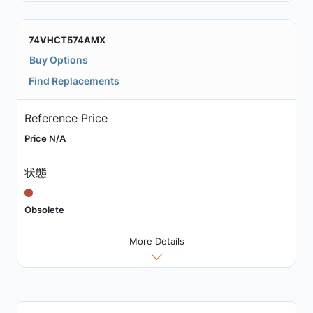
74VHCT574AMX
Buy Options
Find Replacements
Reference Price
Price N/A
状態
Obsolete
More Details