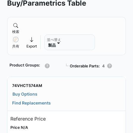
Buy/Parametrics Table
検索
並べ替え
製品
共有
Export
Product Groups:
┗
Orderable Parts:
4
74VHCT574AM
Buy Options
Find Replacements
Reference Price
Price N/A