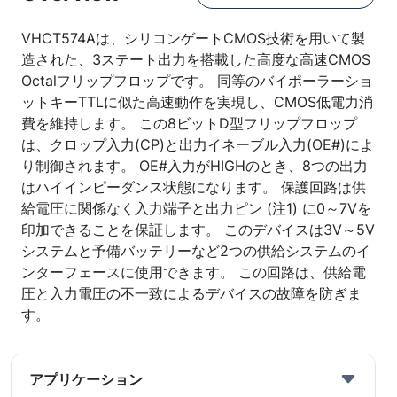
VHCT574Aは、シリコンゲートCMOS技術を用いて製
造された、3ステート出力を搭載した高度な高速CMOS
Octalフリップフロップです。 同等のバイポーラーショ
ットキーTTLに似た高速動作を実現し、CMOS低電力消
費を維持します。 この8ビットD型フリップフロップ
は、クロップ入力(CP)と出力イネーブル入力(OE#)によ
り制御されます。 OE#入力がHIGHのとき、8つの出力
はハイインピーダンス状態になります。 保護回路は供
給電圧に関係なく入力端子と出力ピン (注1) に0～7Vを
印加できることを保証します。 このデバイスは3V～5V
システムと予備バッテリーなど2つの供給システムのイ
ンターフェースに使用できます。 この回路は、供給電
圧と入力電圧の不一致によるデバイスの故障を防ぎま
す。
アプリケーション