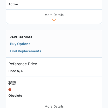
Active
More Details
74VHC373MX
Buy Options
Find Replacements
Reference Price
Price N/A
状態
Obsolete
More Details