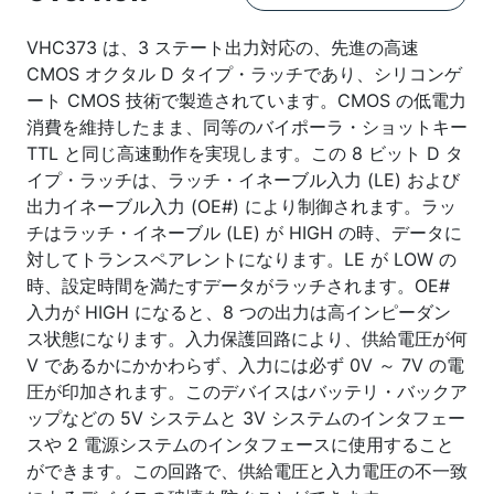
VHC373 は、3 ステート出力対応の、先進の高速
CMOS オクタル D タイプ・ラッチであり、シリコンゲ
ート CMOS 技術で製造されています。CMOS の低電力
消費を維持したまま、同等のバイポーラ・ショットキー
TTL と同じ高速動作を実現します。この 8 ビット D タ
イプ・ラッチは、ラッチ・イネーブル入力 (LE) および
出力イネーブル入力 (OE#) により制御されます。ラッ
チはラッチ・イネーブル (LE) が HIGH の時、データに
対してトランスペアレントになります。LE が LOW の
時、設定時間を満たすデータがラッチされます。OE#
入力が HIGH になると、8 つの出力は高インピーダン
ス状態になります。入力保護回路により、供給電圧が何
V であるかにかかわらず、入力には必ず 0V ～ 7V の電
圧が印加されます。このデバイスはバッテリ・バックア
ップなどの 5V システムと 3V システムのインタフェー
スや 2 電源システムのインタフェースに使用すること
ができます。この回路で、供給電圧と入力電圧の不一致