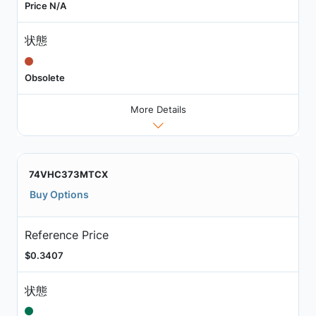
Price N/A
状態
Obsolete
More Details
74VHC373MTCX
Buy Options
Reference Price
$0.3407
状態