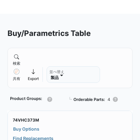
Buy/Parametrics Table
検索
並べ替え
製品
共有
Export
Product Groups:
┗
Orderable Parts:
4
74VHC373M
Buy Options
Find Replacements