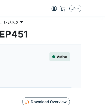
JP
、レジスタ
0EP451
Active
Download Overview