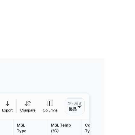
並べ替え
製品
Export
Compare
Columns
MSL
MSL Temp
Container
Contain
Type
(°C)
Type
Qty.