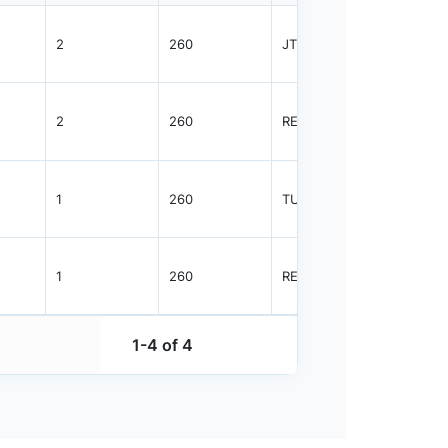
2
260
JTRAY
250
2
260
REEL
2000
1
260
TUBE
74
1
260
REEL
1000
1-4 of 4