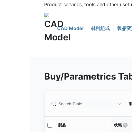
Product services, tools and other use
CAD Model
材料組成
製品変
Buy/Parametrics Ta
製
製品
状態