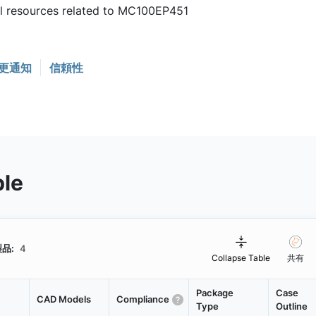
ful resources related to MC100EP451
更通知
信頼性
ble
品:
4
Collapse Table
共有
Package
Case
CAD Models
Compliance
Type
Outline