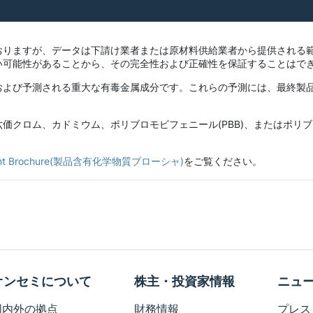
おりますが、データは下請け業者または原材料供給業者から提供される
い可能性があることから、その完全性および正確性を保証することはで
および予測される重大な有毒金属成分です。これらの予測には、最終製
ロム、カドミウム、ポリブロモビフェニール(PBB)、またはポリブロモ
ontent Brochure(製品含有化学物質ブローシャ)
をご覧ください。
オンセミについて
株主・投資家情報
ニュ
国内外の拠点
財務情報
プレス