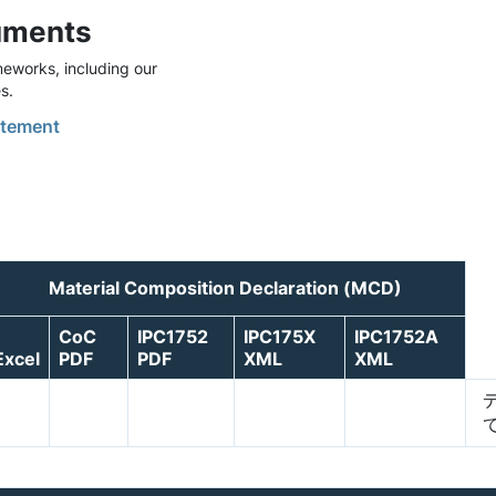
uments
eworks, including our
s.
tement
Material Composition Declaration (MCD)
CoC
IPC1752
IPC175X
IPC1752A
Excel
PDF
PDF
XML
XML