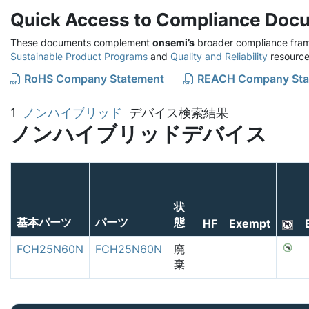
Quick Access to Compliance Doc
These documents complement
onsemi’s
broader compliance fram
Sustainable Product Programs
and
Quality and Reliability
resource
RoHS Company Statement
REACH Company Sta
1
ノンハイブリッド
デバイス検索結果
ノンハイブリッドデバイス
状
基本パーツ
パーツ
態
HF
Exempt
FCH25N60N
FCH25N60N
廃
棄