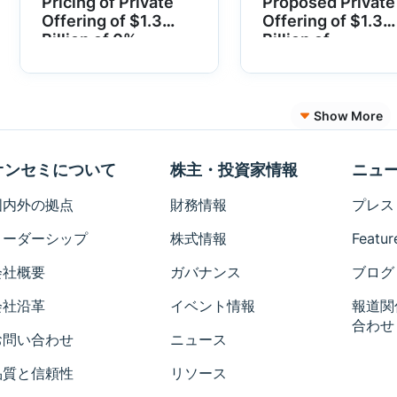
Pricing of Private
Proposed Private
Offering of $1.3
Offering of $1.3
Billion of 0%
Billion of
Convertible Senior
Convertible Seni
Notes
Notes
Show More
オンセミについて
株主・投資家情報
ニュ
国内外の拠点
財務情報
プレス
リーダーシップ
株式情報
Featur
会社概要
ガバナンス
ブログ
会社沿革
イベント情報
報道関
合わせ
お問い合わせ
ニュース
品質と信頼性
リソース