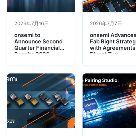
2026年7月16日
2026年7月7日
onsemi to
onsemi Advance
Announce Second
Fab Right Strate
Quarter Financial
with Agreements
Results 2026
Divest Two
Manufacturing
Facilities